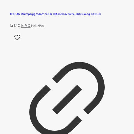
TESSAN strømplugg/adapter-US 10A med 3x230V, 2USB-A og 1USB-C
Opprinnelig
Nåværende
kr
130
kr
90
inkl. MVA
pris
pris
var:
er:
kr 130.
kr 90.