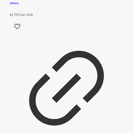
49mm)
kr
110
inkl. MVA
Dette
produktet
har
flere
varianter.
Alternativene
kan
velges
på
produktsiden