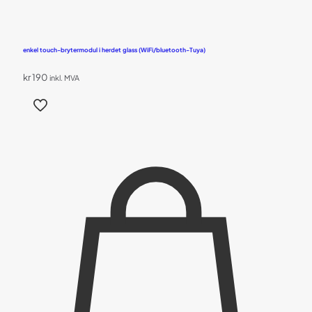
enkel touch-brytermodul i herdet glass (WiFi/bluetooth-Tuya)
kr
190
inkl. MVA
Dette
produktet
har
flere
varianter.
Alternativene
kan
velges
på
produktsiden