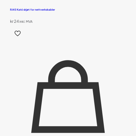
RJ45 Kat6 skjøt for nettverkskabler
kr
24
inkl. MVA