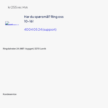
kr
255
inkl. MVA
Har du spørsmål? Ring oss
10-16!
4004 05 24 (support)
Ringdalveien 24 (NBT-bygget) 3270 Larvik
Kundeservice