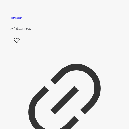
HDMI skjøt
kr
24
inkl. MVA
Dette
produktet
har
flere
varianter.
Alternativene
kan
velges
på
produktsiden