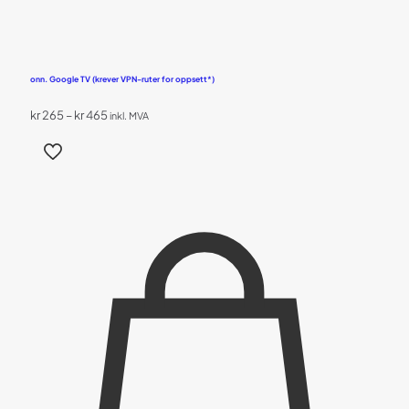
onn. Google TV (krever VPN-ruter for oppsett*)
Prisområde:
kr
265
–
kr
465
inkl. MVA
kr 265
Dette
til
produktet
kr 465
har
flere
varianter.
Alternativene
kan
velges
på
produktsiden