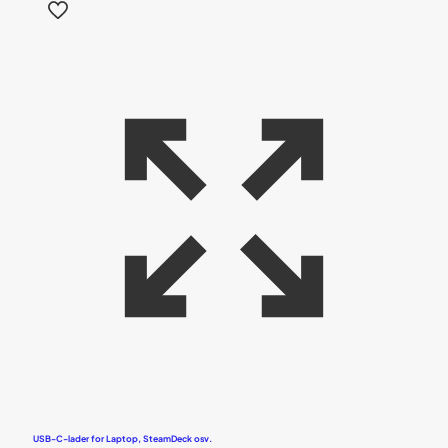
USB-C-lader for Laptop, SteamDeck osv.