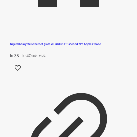
Skjermbeskyttelse herdet glass 9H QUICK FIT second film Apple iPhone
Prisområde:
kr
35
–
kr
40
inkl. MVA
kr 35
Dette
til
produktet
kr 40
har
flere
varianter.
Alternativene
kan
velges
på
produktsiden