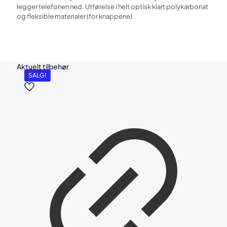
legger telefonen ned. Utførelse i helt optisk klart polykarbonat
iPhone
og fleksible materialer (for knappene).
antall
Aktuelt tilbehør
SALG!