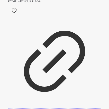
Prisområde:
kr
240
–
kr
280
inkl. MVA
kr 240
Dette
til
produktet
kr 280
har
flere
varianter.
Alternativene
kan
velges
på
produktsiden