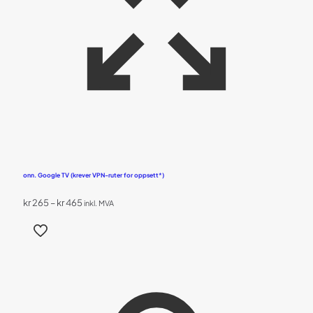
onn. Google TV (krever VPN-ruter for oppsett*)
Prisområde:
kr
265
–
kr
465
inkl. MVA
kr 265
Dette
til
produktet
kr 465
har
flere
varianter.
Alternativene
kan