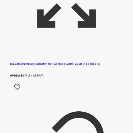
TESSAN strømplugg/adapter-US 10A med 3x230V, 2USB-A og 1USB-C
Opprinnelig
Nåværende
kr
130
kr
90
inkl. MVA
pris
pris
var:
er:
kr 130.
kr 90.