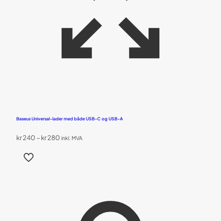
Baseus Universal-lader med både USB-C og USB-A
Prisområde:
kr
240
–
kr
280
inkl. MVA
kr 240
Dette
til
produktet
kr 280
har
flere
varianter.
Alternativene
kan
velges