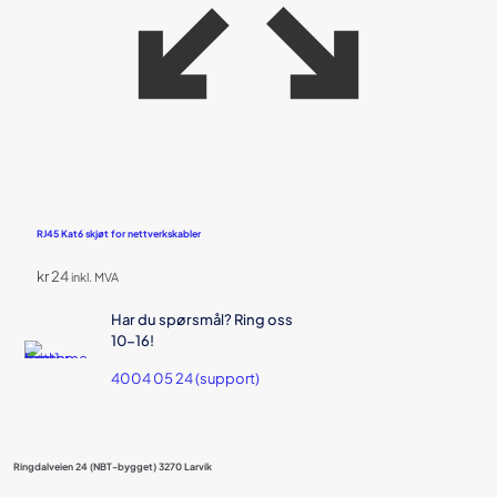
RJ45 Kat6 skjøt for nettverkskabler
kr
24
inkl. MVA
Har du spørsmål? Ring oss
10-16!
4004 05 24 (support)
Ringdalveien 24 (NBT-bygget) 3270 Larvik