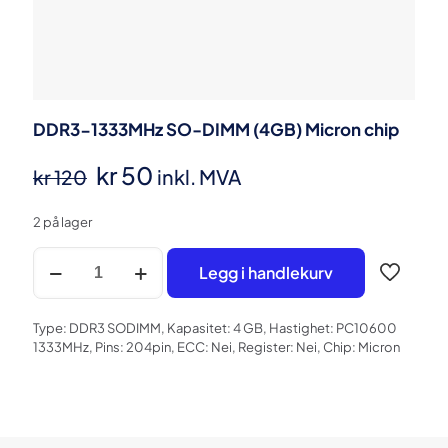
DDR3-1333MHz SO-DIMM (4GB) Micron chip
Opprinnelig
Nåværende
kr
50
inkl. MVA
kr
120
pris
pris
2 på lager
var:
er:
DDR3-
kr 120.
kr 50.
Legg i handlekurv
1333MHz
SO-
DIMM
Type: DDR3 SODIMM, Kapasitet: 4 GB, Hastighet: PC10600
(4GB)
1333MHz, Pins: 204pin, ECC: Nei, Register: Nei, Chip: Micron
Micron
chip
antall