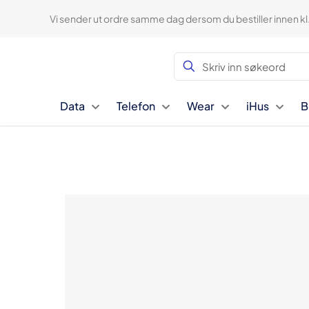
Vi sender ut ordre samme dag dersom du bestiller innen kl
Data
Telefon
Wear
iHus
B