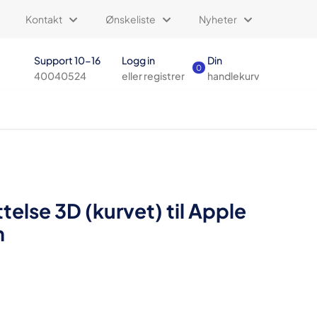
Kontakt
Ønskeliste
Nyheter
Support 10-16
Logg in
Din
0
40040524
eller registrer
handlekurv
else 3D (kurvet) til Apple
m