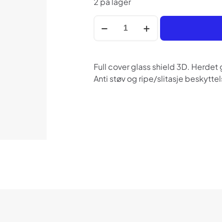
2 på lager
Herdet
glassbeskyttelse
3D
(kurvet)
Full cover glass shield 3D. Herdet 
til
Anti støv og ripe/slitasje beskyttel
Apple
Watch
7/8/9
45mm
antall