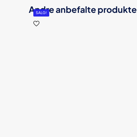
Andre anbefalte produkte
SALG!